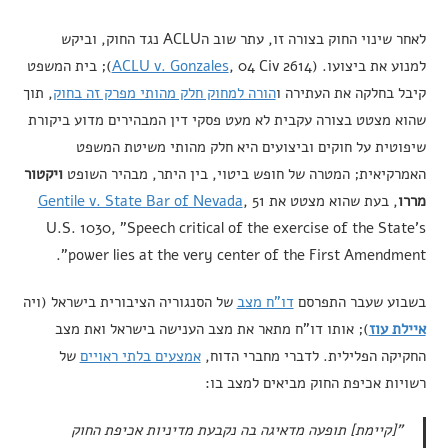
לאחר שינוי החוק בצורה זו, עתר שוב הACLU נגד החוק, וביקש
למנוע את ביצועו. (
ACLU v. Gonzales
, 04 Civ 2614); בית המשפט
קיבל בחלקה את העתירה ו
הורה למחוק חלק מהותי מפרק זה בחוק
, תוך
שהוא מצטט בצורה עקבית לא מעט פסקי דין המבהירים מדוע ביקורת
שיפוטית על חוקים וביצועים היא חלק מהותי משיטת המשפט
האמרקיאית; המטרה של חופש ביטוי, בין היתר, מבהיר השופט
ויקטור
מררו
, בעת שהוא מצטט את
, 51
Gentile v. State Bar of Nevada
U.S. 1030, "Speech critical of the exercise of the State’s
power lies at the very center of the First Amendment".
בשבוע שעבר התפרסם
דו"ח מצב
של הסנגוריה הציבורית בישראל (ויה
איילת עוז
); אותו דו"ח מתאר את מצב הענישה בישראל ואת מצב
החקיקה הפלילית. לדברי מחברי הדוח,
אמצעים בלתי ראויים
של
רשויות אכיפת החוק מביאים למצב בו:
"[קיימת] תופעה מדאיגה בה נקבעת מדיניות אכיפת החוק