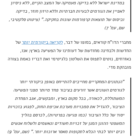
במדינת ישראל ללא בדיקה מעמיקה של המצב הקיים, ללא ניסיון
לאפיין את הגורמים לבעיות חברתיות וללא היזון חוזר, בדיקה
וביסוס של תוצאות קרפורמות שונות בחקיקה." (ציטוט סלקטיבי,
שם, עמ' 7)
מחברי הדו"ח קוראים, בסופו של דבר,
לקריאה ביקורתית יותר
של
החדשות ולבחינה מחודשת של דעותינו על הפשיעה בארץ; אנו,
כאזרחים, נוטים לתפוס את השלטון כלגיטימי ואת דבריו כאמת בצורה
מובהקת מדי.
"הנתונים המחקריים מחייבים להתייחס באופן ביקורתי יותר
לגורמים השונים אשר זורעים בציבור פחד מיותר מפני הפשיעה
המשתוללת, לכאורה, בכל מקום בארץ, ומבקשים, אגב הפחדת
הציבור, להגדיל את סמכויות מערכת אכיפת החוק, לפגוע בזכויות
יסוד של כלל הציבור (כמו פגיעה בפרטיות), לכרסם בהליך
המשפטי ההוגן המגן על זכויות חשודים ונאשמים ולשלוח אנשים
רבים יותר לבתי הכלא לתקופות מאסר ארוכות יותר." (שם, עמ' 9)