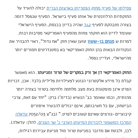
פסילתו של סעיף מחוק הפטריוט בארצות הברית
יכולה להעיד על
החוקתיות הרלוונטית של אותו סעיף בישראל. הסעיף שנפסל דומה
בצורה מובהקת לסעיף
42ד
שהיה בדיון בכנסת, הסעיף הישראלי
שעומד לדיון הוא חוקתי פחות מהסעיף האמריקאי מסיבות רבות.
למרות ש
מנחם בן-ששון
טוען שאין חוק "אח גדול", ראוי להבהיר את
הנקודות הבאות בהן החוק האמריקאי בא בסטנדרטים חמורים יותר
מהישראלי, ועדיין נפסל.
החוק האמריקאי דן אך ורק במקרים של טרור ומניעתו
. הוא מאפשר
קבלת כל מידע אלקטרוני הנוגע לפעילויות פלילית בלבד. אכן, זכויות
הפרט אינן מופקעות בעת מצב מלחמה ולחימה בטרור בצורה יותר
מהותית, וכמו שאומר כב' הנשיא (בדימ') ברק: "יחד עם זאת, צרכי
הביטחון, עם כל חשיבותם, אינם יכולים להכשיר איסורים
קיבוציים-גורפים שאינם קשובים לפרט." (בג"צ 7052/03
עדאלה
המרכז המשפטי לזכויות המיעוט הערבי נ' שר הפנים
, להלן: עדאלה).
לכן, ולבטח אם מדובר במניעת טרור מול מניעת עבירות רגילות,