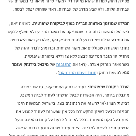
פסילת החוק למרות שהוא מיועד רק למקרי טרור מראה כי במקרים של
עבירות קלות, ולא קבע מדרג של עבירות, ראוי שהחוק יפסל לבטח.
המידע שמוזמן בארצות הברית כפוף לביקורת שיפוטית.
לעומת זאת,
בישראל המשטרה תהיה זו שמחזיקה את מאגר המידע ולא תאלץ לבקש
את המידע הרלוונטי בנוגע לזהות מחזיק הקו, אלא רק באם היא רוצה
נתוני תקשורת שכוללים את מקור השיחות וכדומה; לברר זהות של
מחזיק קו תוכל המדינה לבצע ללא צו וללא ביקורת שיפוטית,
כשהמאגר מוחזק אצלה. (ראו את
התגובות
של
מיכאל בירנהק
ו
עומר
טנא
להצעת החוק ו
חוות דעתם המנומקת
).
העדר ביקורת שיפוטית
: בעוד שבחוק האמריקאי, גם אם בצורה
מוגבלת ביותר, היה אפשרות לבעל הרשיון לעתור לבית המשפט
לביטול הצו ו\או לחשוף את הנתונים בצו, בישראל הבקשות הינן
חסויות ולבעל רשיון התקשורת כלל אין אפשרות לעתור למנוע את
הצו; בעל הקו המצותת בכלל לא יכול לדעת על קיום ההאזנה ובעל
הרשיון חייב לציית למדינה. ציות עיוור שכזה פוגע בזכות הגישה