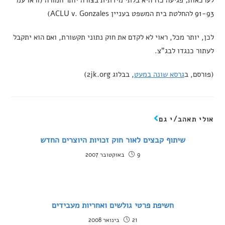
לערכאות; פגיעה כזו היא בלתי מידתית בצורה יותר חמורה (וראו עמ'
91-93 להחלטת בית המשפט בעניין ACLU v. Gonzales)
לכן, יותר מכל, ראוי לא לקדם את חוק נתוני תקשורת, ואם הוא יתקבל
לעתור כנגדו לבג"צ.
(פורסם, ב
גרסא שונה במעט
, בבלוג 2jk.org)
אולי תאהב/י גם
שיתוף קבצים לאור חוק זכויות היוצרים החדש
9 באוקטובר 2007
חשיפת פרטי גולשים ואחריות מעבידים
21 בינואר 2008