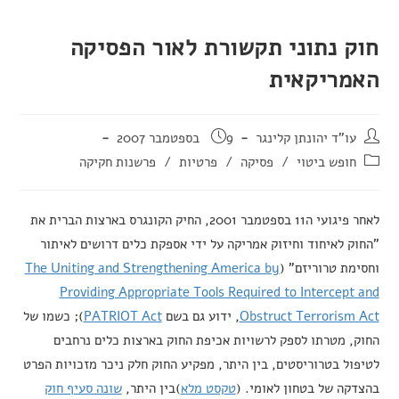
חוק נתוני תקשורת לאור הפסיקה
האמריקאית
מחבר:
פורסם:
עו"ד יהונתן קלינגר
9 בספטמבר 2007
קטגוריה:
חופש ביטוי
/
פסיקה
/
פרטיות
/
פרשנות חקיקה
לאחר פיגועי ה11 בספטמבר 2001, החיק הקונגרס בארצות הברית את
"החוק לאיחוד וחיזוק אמריקה על ידי אספקת כלים דרושים לאיתור
וחסימת טרוריזם" (
The Uniting and Strengthening America by
Providing Appropriate Tools Required to Intercept and
Obstruct Terrorism Act
, ידוע גם בשם
PATRIOT Act
); כשמו של
החוק, מטרתו לספק לרשויות אכיפת החוק בארצות כלים נרחבים
לטיפול בטרוריסטים, בין היתר, מפקיע החוק חלק ניכר מזכויות הפרט
בהצדקה של בטחון לאומי. (
טקסט מלא
)בין היתר,
שונה סעיף חוק