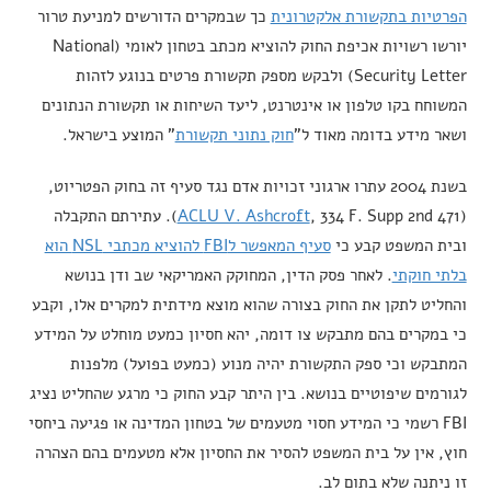
הפרטיות בתקשורת אלקטרונית
כך שבמקרים הדורשים למניעת טרור
יורשו רשויות אכיפת החוק להוציא מכתב בטחון לאומי (National
Security Letter) ולבקש מספק תקשורת פרטים בנוגע לזהות
המשוחח בקו טלפון או אינטרנט, ליעד השיחות או תקשורת הנתונים
ושאר מידע בדומה מאוד ל"
חוק נתוני תקשורת
" המוצע בישראל.
בשנת 2004 עתרו ארגוני זכויות אדם נגד סעיף זה בחוק הפטריוט,
(
ACLU V. Ashcroft
, 334 F. Supp 2nd 471). עתירתם התקבלה
ובית המשפט קבע כי
סעיף המאפשר לFBI להוציא מכתבי NSL הוא
בלתי חוקתי
. לאחר פסק הדין, המחוקק האמריקאי שב ודן בנושא
והחליט לתקן את החוק בצורה שהוא מוצא מידתית למקרים אלו, וקבע
כי במקרים בהם מתבקש צו דומה, יהא חסיון כמעט מוחלט על המידע
המתבקש וכי ספק התקשורת יהיה מנוע (כמעט בפועל) מלפנות
לגורמים שיפוטיים בנושא. בין היתר קבע החוק כי מרגע שהחליט נציג
FBI רשמי כי המידע חסוי מטעמים של בטחון המדינה או פגיעה ביחסי
חוץ, אין על בית המשפט להסיר את החסיון אלא מטעמים בהם הצהרה
זו ניתנה שלא בתום לב.